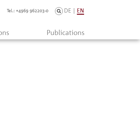
DE
|
EN
Tel.: +4969 962203-0
ons
Publications